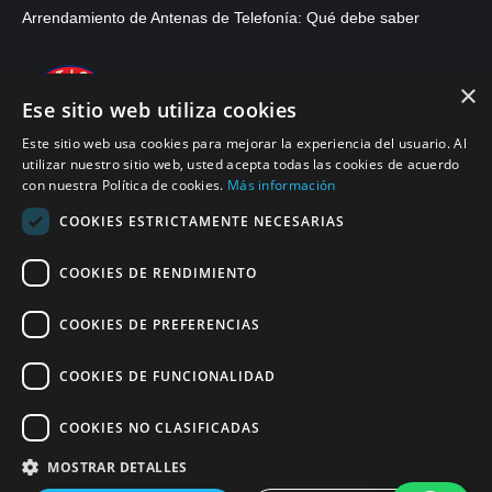
Arrendamiento de Antenas de Telefonía: Qué debe saber
×
Ese sitio web utiliza cookies
Este sitio web usa cookies para mejorar la experiencia del usuario. Al
utilizar nuestro sitio web, usted acepta todas las cookies de acuerdo
con nuestra Política de cookies.
Más información
COOKIES ESTRICTAMENTE NECESARIAS
COOKIES DE RENDIMIENTO
© 2026, APWireless Colombia Services, S.A.S.
COOKIES DE PREFERENCIAS
Politica de Privacidad
COOKIES DE FUNCIONALIDAD
Políticas de Cumplimiento SAGRILAFT y PTEE
Politica de Cookies
COOKIES NO CLASIFICADAS
Condiciones Generales de Uso
MOSTRAR DETALLES
Find us on: