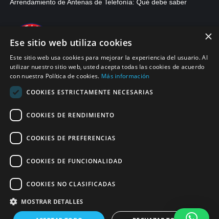
Arrendamiento de Antenas de Telefonía: Qué debe saber
×
Ese sitio web utiliza cookies
Este sitio web usa cookies para mejorar la experiencia del usuario. Al
utilizar nuestro sitio web, usted acepta todas las cookies de acuerdo
con nuestra Política de cookies.
Más información
COOKIES ESTRICTAMENTE NECESARIAS
COOKIES DE RENDIMIENTO
© 2026, APWireless Colombia Services, S.A.S.
COOKIES DE PREFERENCIAS
Politica de Privacidad
COOKIES DE FUNCIONALIDAD
Políticas de Cumplimiento SAGRILAFT y PTEE
Politica de Cookies
COOKIES NO CLASIFICADAS
Condiciones Generales de Uso
MOSTRAR DETALLES
Find us on:
Facebook
Twitter
Linkedin