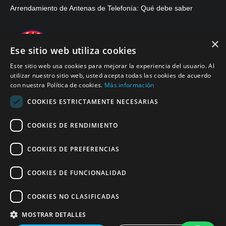
Arrendamiento de Antenas de Telefonía: Qué debe saber
×
Ese sitio web utiliza cookies
Este sitio web usa cookies para mejorar la experiencia del usuario. Al
utilizar nuestro sitio web, usted acepta todas las cookies de acuerdo
con nuestra Política de cookies.
Más información
COOKIES ESTRICTAMENTE NECESARIAS
COOKIES DE RENDIMIENTO
© 2026, APWireless Colombia Services, S.A.S.
COOKIES DE PREFERENCIAS
Politica de Privacidad
COOKIES DE FUNCIONALIDAD
Políticas de Cumplimiento SAGRILAFT y PTEE
Politica de Cookies
COOKIES NO CLASIFICADAS
Condiciones Generales de Uso
MOSTRAR DETALLES
Find us on: