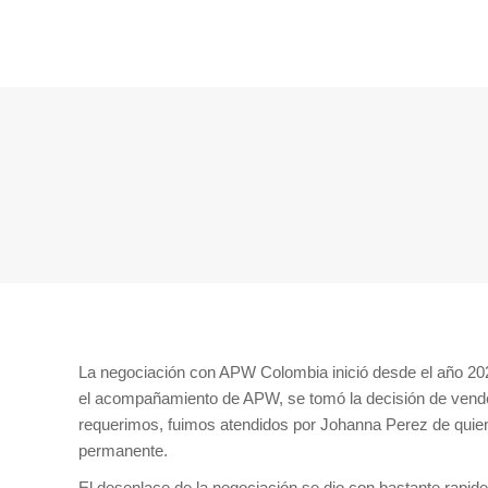
La negociación con APW Colombia inició desde el año 20
el acompañamiento de APW, se tomó la decisión de vender
requerimos, fuimos atendidos por Johanna Perez de quie
permanente.
El desenlace de la negociación se dio con bastante rapide