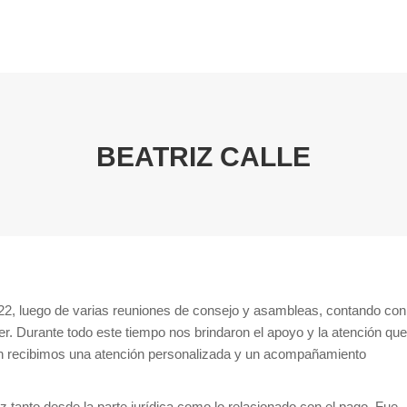
BEATRIZ CALLE
You are here:
22, luego de varias reuniones de consejo y asambleas, contando con
. Durante todo este tiempo nos brindaron el apoyo y la atención que
n recibimos una atención personalizada y un acompañamiento
z tanto desde la parte jurídica como lo relacionado con el pago. Fue